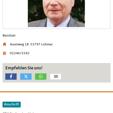
Beisitzer
Auenweg 18
53797 Lohmar
02246/3242
Empfehlen Sie uns!
Fußbereich
Anschrift